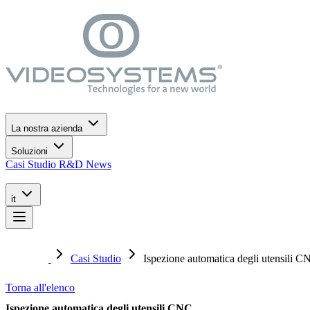
Vai al menù di navigazione
Vai al contenuto principale
Vai al footer
La nostra azienda
Soluzioni
Casi Studio
R&D
News
it
Casi Studio
Ispezione automatica degli utensili C
Torna all'elenco
Ispezione automatica degli utensili CNC