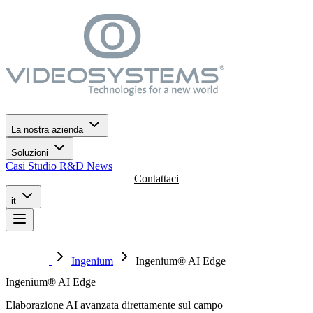
Vai al menù di navigazione
Vai al contenuto principale
Vai al footer
La nostra azienda
Soluzioni
Casi Studio
R&D
News
Contattaci
it
Ingenium
Ingenium® AI Edge
Ingenium® AI Edge
Elaborazione AI avanzata direttamente sul campo