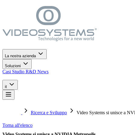
Vai al menù di navigazione
Vai al contenuto principale
Vai al footer
La nostra azienda
Soluzioni
Casi Studio
R&D
News
it
Ricerca e Sviluppo
Video Systems si unisce a NV
Torna all'elenco
Video Systems si unisce a NVIDIA Metropolis