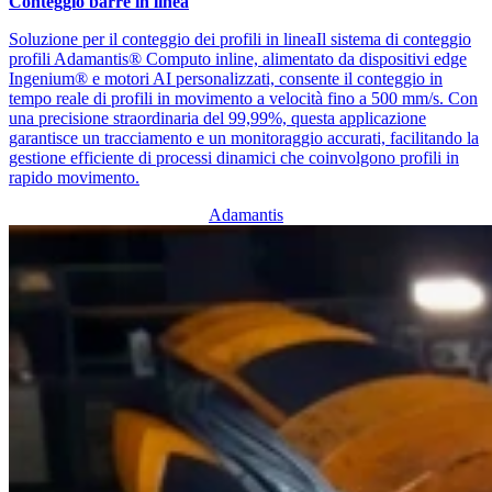
Conteggio barre in linea
Soluzione per il conteggio dei profili in lineaIl sistema di conteggio
profili Adamantis® Computo inline, alimentato da dispositivi edge
Ingenium® e motori AI personalizzati, consente il conteggio in
tempo reale di profili in movimento a velocità fino a 500 mm/s. Con
una precisione straordinaria del 99,99%, questa applicazione
garantisce un tracciamento e un monitoraggio accurati, facilitando la
gestione efficiente di processi dinamici che coinvolgono profili in
rapido movimento.
Adamantis