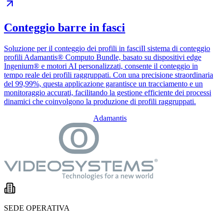
Conteggio barre in fasci
Soluzione per il conteggio dei profili in fasciIl sistema di conteggio
profili Adamantis® Computo Bundle, basato su dispositivi edge
Ingenium® e motori AI personalizzati, consente il conteggio in
tempo reale dei profili raggruppati. Con una precisione straordinaria
del 99,99%, questa applicazione garantisce un tracciamento e un
monitoraggio accurati, facilitando la gestione efficiente dei processi
dinamici che coinvolgono la produzione di profili raggruppati.
Adamantis
SEDE OPERATIVA