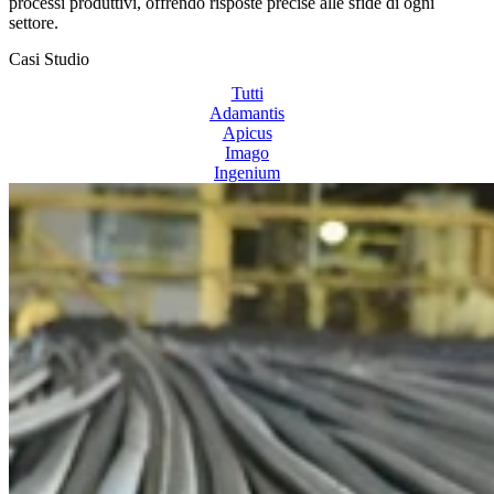
processi produttivi, offrendo risposte precise alle sfide di ogni
settore.
Casi Studio
Tutti
Adamantis
Apicus
Imago
Ingenium