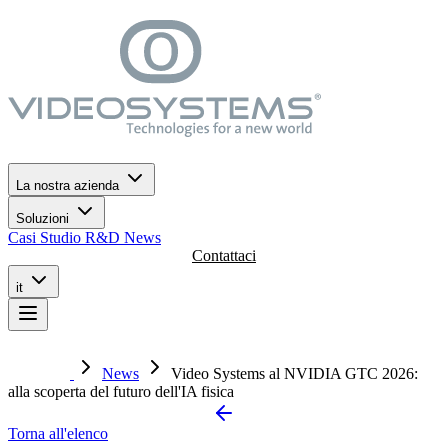
Vai al menù di navigazione
Vai al contenuto principale
Vai al footer
La nostra azienda
Soluzioni
Casi Studio
R&D
News
Contattaci
it
News
Video Systems al NVIDIA GTC 2026:
alla scoperta del futuro dell'IA fisica
Torna all'elenco