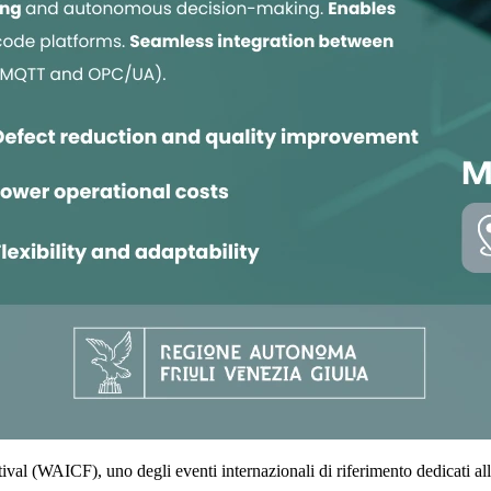
stival (WAICF)
, uno degli eventi internazionali di riferimento dedicati all’