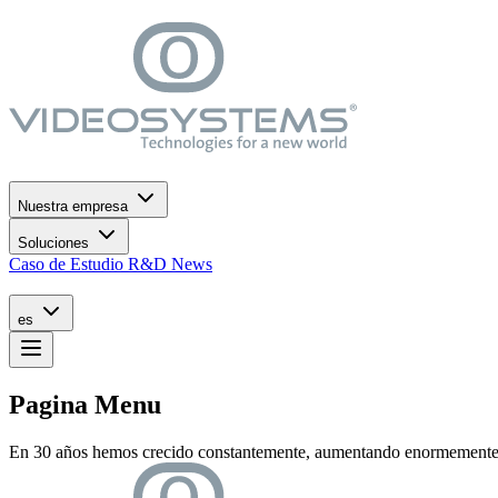
Ir al menú de navegación
Ir al contenido principal
Ir al pie de página
Nuestra empresa
Soluciones
Caso de Estudio
R&D
News
es
Pagina Menu
En 30 años hemos crecido constantemente, aumentando enormemente el 