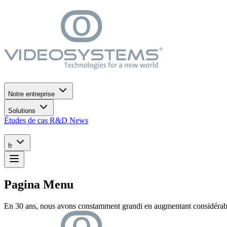
Accéder au menu de navigation
Passer au contenu principal
Accéder au pied de page
Notre entreprise
Solutions
Études de cas
R&D
News
fr
Pagina Menu
En 30 ans, nous avons constamment grandi en augmentant considérablem