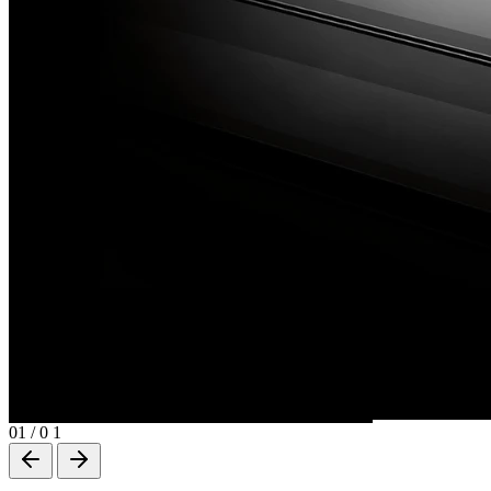
01
/
0 1