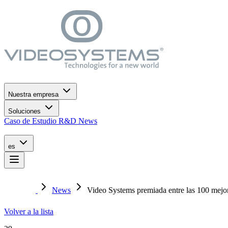
Ir al menú de navegación
Ir al contenido principal
Ir al pie de página
Nuestra empresa
Soluciones
Caso de Estudio
R&D
News
es
News
Video Systems premiada entre las 100 mejor
Volver a la lista