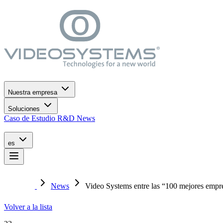
Ir al menú de navegación
Ir al contenido principal
Ir al pie de página
Nuestra empresa
Soluciones
Caso de Estudio
R&D
News
es
News
Video Systems entre las “100 mejores empre
Volver a la lista