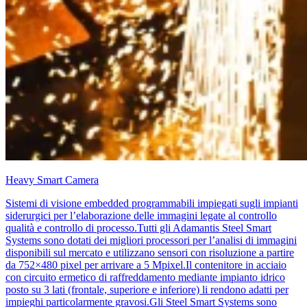
Heavy Smart Camera
Sistemi di visione embedded programmabili impiegati sugli impianti
siderurgici per l’elaborazione delle immagini legate al controllo
qualità e controllo di processo.Tutti gli Adamantis Steel Smart
Systems sono dotati dei migliori processori per l’analisi di immagini
disponibili sul mercato e utilizzano sensori con risoluzione a partire
da 752×480 pixel per arrivare a 5 Mpixel.Il contenitore in acciaio
con circuito ermetico di raffreddamento mediante impianto idrico
posto su 3 lati (frontale, superiore e inferiore) li rendono adatti per
impieghi particolarmente gravosi.Gli Steel Smart Systems sono