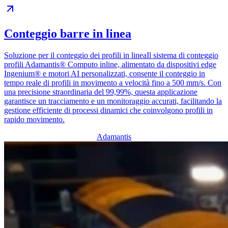
Conteggio barre in linea
Soluzione per il conteggio dei profili in lineaIl sistema di conteggio
profili Adamantis® Computo inline, alimentato da dispositivi edge
Ingenium® e motori AI personalizzati, consente il conteggio in
tempo reale di profili in movimento a velocità fino a 500 mm/s. Con
una precisione straordinaria del 99,99%, questa applicazione
garantisce un tracciamento e un monitoraggio accurati, facilitando la
gestione efficiente di processi dinamici che coinvolgono profili in
rapido movimento.
Adamantis