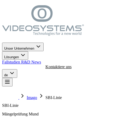
Zum Navigationsmenü gehen
Zum Hauptinhalt springen
Zur Fußzeile gehen
Unser Unternehmen
Lösungen
Fallstudien
R&D
News
Kontaktiere uns
de
Imago
SBI-Linie
SBI-Linie
Mängelprüfung Mund