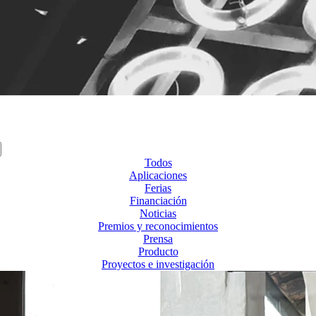
Todos
Aplicaciones
Ferias
Financiación
Noticias
Premios y reconocimientos
Prensa
Producto
Proyectos e investigación