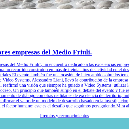
res empresas del Medio Friuli.
as del Medio Friuli”, un encuentro dedicado a las excelencias empresar
un recorrido construido en más de treinta años de actividad en el desarr
ustriales.El evento también fue una ocasión de intercambio sobre los tem
e Video Systems, Alessandro Liani, llevó la contribución de la empresa 
ón, reafirmó una visión que siempre ha guiado a Video Systems: utilizar l
ceso. Un principio que también surgió en el debate del evento y fue ret
mento de diálogo con otras realidades de excelencia del territorio, uni
onfirmar el valor de un modelo de desarrollo basado en la investigación, 
ta el factor humano: este es el desafío que seguimos persiguiendo.Mira
Premios y reconocimientos