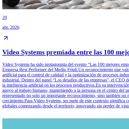
29
abr. 2026
Video Systems premiada entre las 100 mejo
Video Systems ha sido protagonista del evento “Las 100 mejores empres
Empresa Best Performer del Medio Friuli.Un reconocimiento que valora 
artificial para el control de calidad y la optimización de procesos ind
industrial. Dentro del panel “Los desafíos de las empresas”, el CEO d
la inteligencia artificial en los procesos productivos.En su intervenci
apoyo al trabajo humano, manteniendo a la persona en el centro del pro
representado no solo un importante reconocimiento, sino también un mo
crecimiento.Para Video Systems, ser parte de este contexto significa c
globales comenzando desde el territorio, innovando sin perder de vis