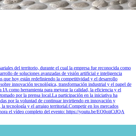
iales del territorio, durante el cual la empresa fue reconocida como
ollo de soluciones avanzadas de visión artificial e inteligencia
as que hoy están redefiniendo la competitividad y el desarrollo
sobre innovación tecnológica, transformación industrial y el papel de
a IA como herramienta para mejorar la calidad, la eficiencia y el
omado por la prensa local.La participación en la iniciativa ha
das por la voluntad de continuar invirtiendo en innovación y
la tecnología y el arraigo territorial.Competir en los mercados
 ahora el vídeo completo del evento: https://youtu.be/EO0oiiCtJQA